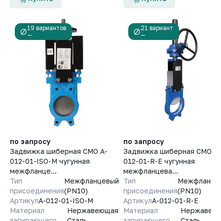
19 вариантов
21 вариант
—
—
по запросу
по запросу
Задвижка шиберная СМО A-
Задвижка шиберная СМО A-
012-01-ISO-М чугунная
012-01-R-E чугунная
межфланце...
межфланцева...
Тип
Межфланцевый
Тип
Межфланце
присоединения
(PN10)
присоединения
(PN10)
Артикул
A-012-01-ISO-М
Артикул
A-012-01-R-E
Материал
Нержавеющая
Материал
Нержавею
запирающего
Сталь
запирающего
Сталь