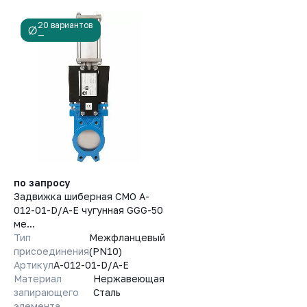
20 вариантов
—
по запросу
Задвижка шиберная СМО A-
012-01-D/A-E чугунная GGG-50
ме...
Тип
Межфланцевый
присоединения
(PN10)
Артикул
A-012-01-D/A-E
Материал
Нержавеющая
запирающего
Сталь
элемента