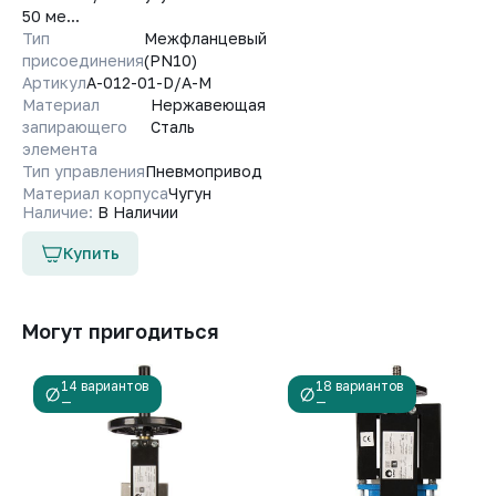
50 ме...
Тип
Межфланцевый
присоединения
(PN10)
Артикул
A-012-01-D/A-M
Материал
Нержавеющая
запирающего
Сталь
элемента
Тип управления
Пневмопривод
Материал корпуса
Чугун
Наличие:
В Наличии
Купить
Могут пригодиться
14 вариантов
18 вариантов
—
—