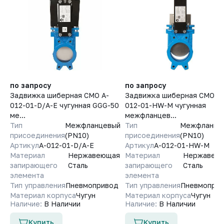
по запросу
по запросу
Задвижка шиберная СМО A-
Задвижка шиберная СМО A-
012-01-D/A-E чугунная GGG-50
012-01-HW-M чугунная
ме...
межфланцев...
Тип
Межфланцевый
Тип
Межфланце
присоединения
(PN10)
присоединения
(PN10)
Артикул
A-012-01-D/A-E
Артикул
A-012-01-HW-M
Материал
Нержавеющая
Материал
Нержавею
запирающего
Сталь
запирающего
Сталь
элемента
элемента
Тип управления
Пневмопривод
Тип управления
Пневмопри
Материал корпуса
Чугун
Материал корпуса
Чугун
Наличие:
В Наличии
Наличие:
В Наличии
Купить
Купить