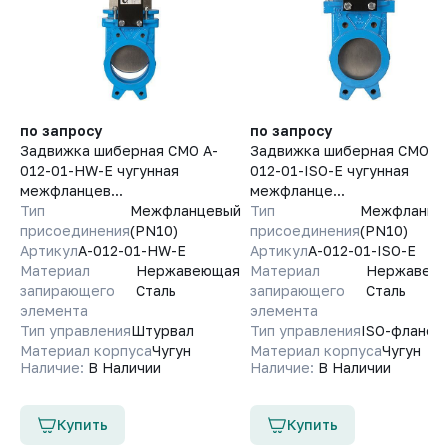
по запросу
по запросу
Задвижка шиберная СМО A-
Задвижка шиберная СМО A-
012-01-HW-E чугунная
012-01-ISO-E чугунная
межфланцев...
межфланце...
Тип
Межфланцевый
Тип
Межфланце
присоединения
(PN10)
присоединения
(PN10)
Артикул
A-012-01-HW-E
Артикул
A-012-01-ISO-E
Материал
Нержавеющая
Материал
Нержавею
запирающего
Сталь
запирающего
Сталь
элемента
элемента
Тип управления
Штурвал
Тип управления
ISO-фланец
Материал корпуса
Чугун
Материал корпуса
Чугун
Наличие:
В Наличии
Наличие:
В Наличии
Купить
Купить