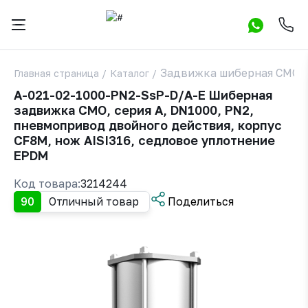
Задвижка шиберная СМО A
Главная страница
/
Каталог
/
A-021-02-1000-PN2-SsP-D/A-E Шиберная
задвижка СМО, серия А, DN1000, РN2,
пневмопривод двойного действия, корпус
CF8M, нож AISI316, седловое уплотнение
EPDM
Код товара:
3214244
90
Отличный товар
Поделиться