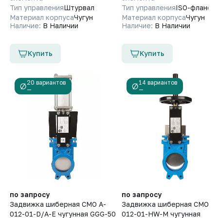
на реализуемую продукцию согласно заявленным
Тип управления
Штурвал
Тип управления
ISO-фланец
воспользуйтесь услугами интернет-банкинга.
гарантийным срокам, которые указываются в техническом
Материал корпуса
Чугун
Материал корпуса
Чугун
Зарегистрируйтесь в системе и не выходя из дома
паспорте товара на отгружаемое оборудование.
Наличие:
В Наличии
Наличие:
В Наличии
переводите деньги со счета на счет, оплачивайте покупки
Гарантийный срок на запасные части к оборудованию
и выполняйте другие банковские операции.
составляет 6 (шесть) месяцев.
Купить
Купить
20 вариантов
14 вариантов
—
—
по запросу
по запросу
Задвижка шиберная СМО A-
Задвижка шиберная СМО A-
012-01-D/A-E чугунная GGG-50
012-01-HW-M чугунная