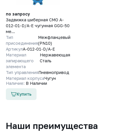
по запросу
Задвижка шиберная СМО A-
012-01-D/A-E чугунная GGG-50
ме...
Тип
Межфланцевый
присоединения
(PN10)
Артикул
A-012-01-D/A-E
Материал
Нержавеющая
запирающего
Сталь
элемента
Тип управления
Пневмопривод
Материал корпуса
Чугун
Наличие:
В Наличии
Купить
Наши преимущества