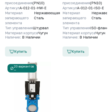
присоединения
(PN10)
присоединения
(PN10)
Артикул
A-012-01-HW-E
Артикул
A-012-01-ISO-E
Материал
Нержавеющая
Материал
Нержавею
запирающего
Сталь
запирающего
Сталь
элемента
элемента
Тип управления
Штурвал
Тип управления
ISO-фланец
Материал корпуса
Чугун
Материал корпуса
Чугун
Наличие:
В Наличии
Наличие:
В Наличии
Купить
Купить
20 вариантов
—