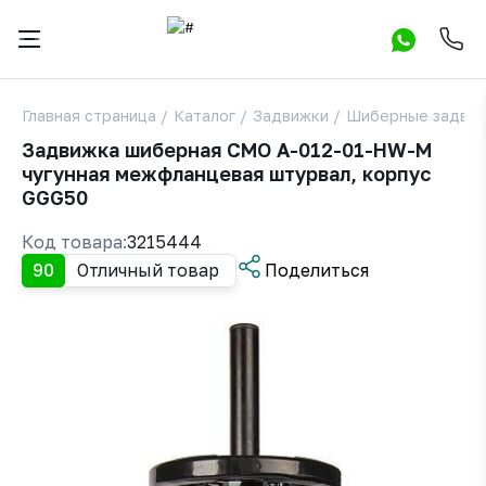
Главная страница
/
Каталог
/
Задвижки
/
Шиберные задви
Задвижка шиберная СМО A-012-01-HW-M
чугунная межфланцевая штурвал, корпус
GGG50
Код товара:
3215444
90
Отличный товар
Поделиться