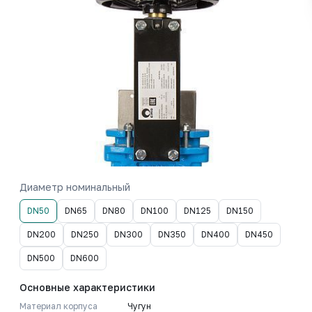
Диаметр номинальный
DN50
DN65
DN80
DN100
DN125
DN150
DN200
DN250
DN300
DN350
DN400
DN450
DN500
DN600
Основные характеристики
Материал корпуса
Чугун