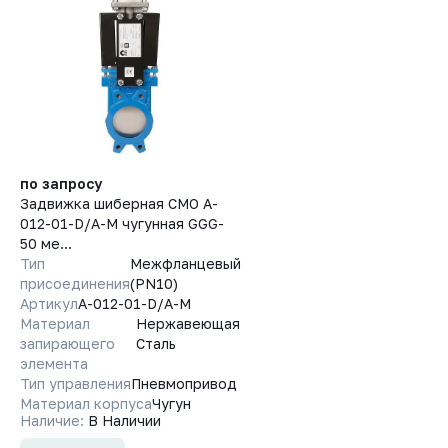
по запросу
Задвижка шиберная СМО A-
012-01-D/A-M чугунная GGG-
50 ме...
Тип
Межфланцевый
присоединения
(PN10)
Артикул
A-012-01-D/A-M
Материал
Нержавеющая
запирающего
Сталь
элемента
Тип управления
Пневмопривод
Материал корпуса
Чугун
Наличие:
В Наличии