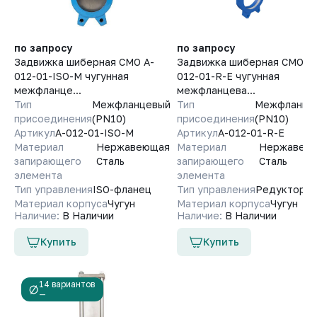
по запросу
по запросу
Задвижка шиберная СМО A-
Задвижка шиберная СМО A-
012-01-ISO-М чугунная
012-01-R-E чугунная
межфланце...
межфланцева...
Тип
Межфланцевый
Тип
Межфланце
присоединения
(PN10)
присоединения
(PN10)
Артикул
A-012-01-ISO-М
Артикул
A-012-01-R-E
Материал
Нержавеющая
Материал
Нержавею
запирающего
Сталь
запирающего
Сталь
элемента
элемента
Тип управления
ISO-фланец
Тип управления
Редуктор
Материал корпуса
Чугун
Материал корпуса
Чугун
Наличие:
В Наличии
Наличие:
В Наличии
Купить
Купить
14 вариантов
—