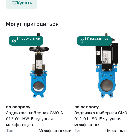
Купить
Могут пригодиться
14 вариантов
18 вариантов
—
—
по запросу
по запросу
Задвижка шиберная СМО A-
Задвижка шиберная СМО A-
012-01-HW-E чугунная
012-01-ISO-E чугунная
межфланцев...
межфланце...
Тип
Межфланцевый
Тип
Межфланце