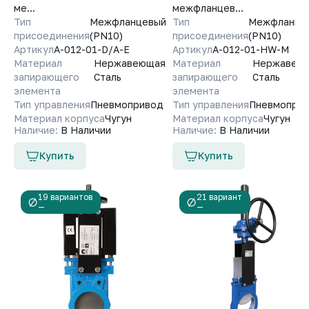
ме...
межфланцев...
Тип
Межфланцевый
Тип
Межфланце
присоединения
(PN10)
присоединения
(PN10)
Артикул
A-012-01-D/A-E
Артикул
A-012-01-HW-M
Материал
Нержавеющая
Материал
Нержавею
запирающего
Сталь
запирающего
Сталь
элемента
элемента
Тип управления
Пневмопривод
Тип управления
Пневмопри
Материал корпуса
Чугун
Материал корпуса
Чугун
Наличие:
В Наличии
Наличие:
В Наличии
Купить
Купить
19 вариантов
21 вариант
—
—