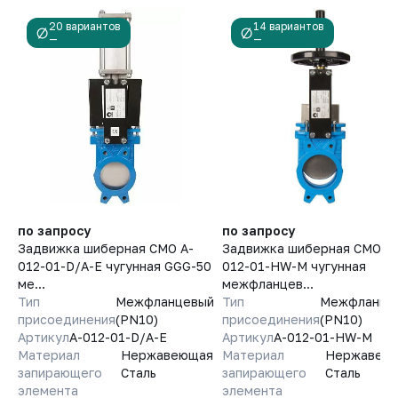
20 вариантов
14 вариантов
—
—
по запросу
по запросу
Задвижка шиберная СМО A-
Задвижка шиберная СМО A-
012-01-D/A-E чугунная GGG-50
012-01-HW-M чугунная
ме...
межфланцев...
Тип
Межфланцевый
Тип
Межфланце
присоединения
(PN10)
присоединения
(PN10)
Артикул
A-012-01-D/A-E
Артикул
A-012-01-HW-M
Материал
Нержавеющая
Материал
Нержавею
запирающего
Сталь
запирающего
Сталь
элемента
элемента