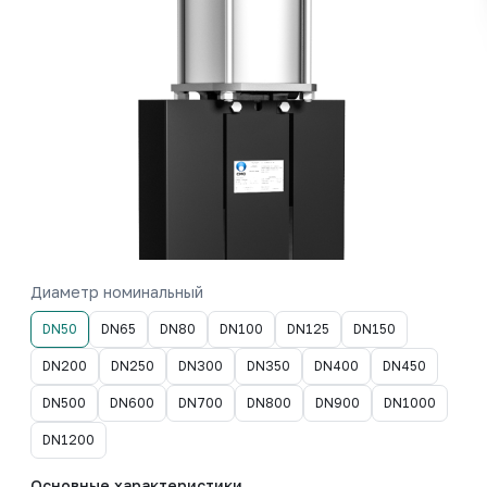
Диаметр номинальный
DN50
DN65
DN80
DN100
DN125
DN150
DN200
DN250
DN300
DN350
DN400
DN450
DN500
DN600
DN700
DN800
DN900
DN1000
DN1200
Основные характеристики