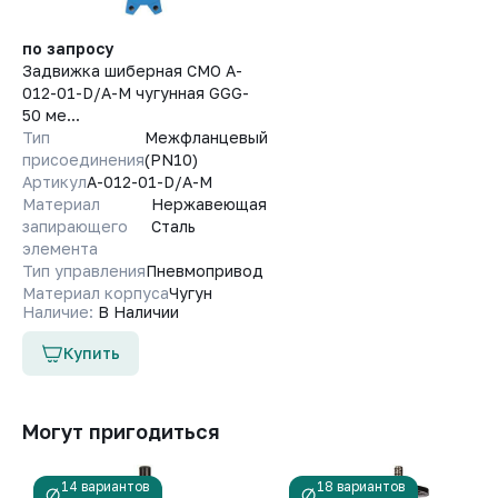
по запросу
Задвижка шиберная СМО A-
012-01-D/A-M чугунная GGG-
50 ме...
Тип
Межфланцевый
присоединения
(PN10)
Артикул
A-012-01-D/A-M
Материал
Нержавеющая
запирающего
Сталь
элемента
Тип управления
Пневмопривод
Материал корпуса
Чугун
Наличие:
В Наличии
Купить
Могут пригодиться
14 вариантов
18 вариантов