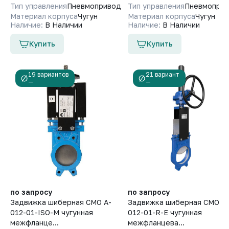
Тип управления
Пневмопривод
Тип управления
Пневмопри
Материал корпуса
Чугун
Материал корпуса
Чугун
Наличие:
В Наличии
Наличие:
В Наличии
Купить
Купить
19 вариантов
21 вариант
—
—
по запросу
по запросу
Задвижка шиберная СМО A-
Задвижка шиберная СМО A-
012-01-ISO-М чугунная
012-01-R-E чугунная
межфланце...
межфланцева...