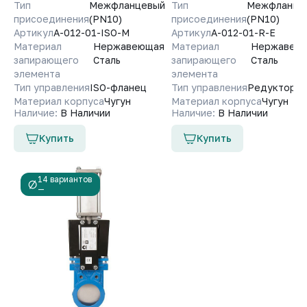
Тип
Межфланцевый
Тип
Межфланце
присоединения
(PN10)
присоединения
(PN10)
Артикул
A-012-01-ISO-М
Артикул
A-012-01-R-E
Материал
Нержавеющая
Материал
Нержавею
запирающего
Сталь
запирающего
Сталь
элемента
элемента
Тип управления
ISO-фланец
Тип управления
Редуктор
Материал корпуса
Чугун
Материал корпуса
Чугун
Наличие:
В Наличии
Наличие:
В Наличии
Купить
Купить
14 вариантов
—