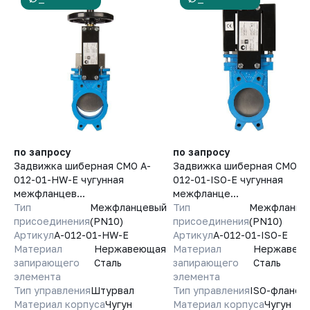
—
—
по запросу
по запросу
Задвижка шиберная СМО A-
Задвижка шиберная СМО A-
012-01-HW-E чугунная
012-01-ISO-E чугунная
межфланцев...
межфланце...
Тип
Межфланцевый
Тип
Межфланце
присоединения
(PN10)
присоединения
(PN10)
Артикул
A-012-01-HW-E
Артикул
A-012-01-ISO-E
Материал
Нержавеющая
Материал
Нержавею
запирающего
Сталь
запирающего
Сталь
элемента
элемента
Тип управления
Штурвал
Тип управления
ISO-фланец
Материал корпуса
Чугун
Материал корпуса
Чугун