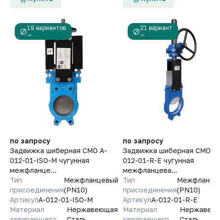
19 вариантов
21 вариант
—
—
по запросу
по запросу
Задвижка шиберная СМО A-
Задвижка шиберная СМО A-
012-01-ISO-М чугунная
012-01-R-E чугунная
межфланце...
межфланцева...
Тип
Межфланцевый
Тип
Межфланце
присоединения
(PN10)
присоединения
(PN10)
Артикул
A-012-01-ISO-М
Артикул
A-012-01-R-E
Материал
Нержавеющая
Материал
Нержавею
запирающего
Сталь
запирающего
Сталь