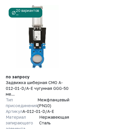
20 вариантов
—
по запросу
Задвижка шиберная СМО A-
012-01-D/A-E чугунная GGG-50
ме...
Тип
Межфланцевый
присоединения
(PN10)
Артикул
A-012-01-D/A-E
Материал
Нержавеющая
запирающего
Сталь
элемента