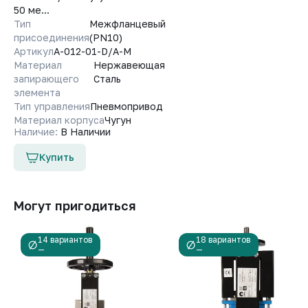
50 ме...
Тип
Межфланцевый
присоединения
(PN10)
Артикул
A-012-01-D/A-M
Материал
Нержавеющая
запирающего
Сталь
элемента
Тип управления
Пневмопривод
Материал корпуса
Чугун
Наличие:
В Наличии
Купить
Могут пригодиться
14 вариантов
18 вариантов
—
—