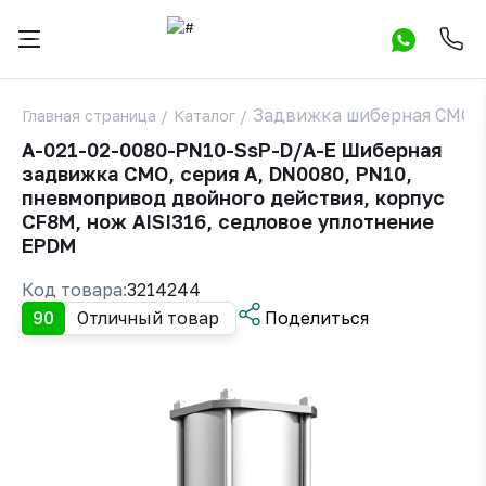
Задвижка шиберная СМО A
Главная страница
/
Каталог
/
A-021-02-0080-PN10-SsP-D/A-E Шиберная
задвижка СМО, серия А, DN0080, РN10,
пневмопривод двойного действия, корпус
CF8M, нож AISI316, седловое уплотнение
EPDM
Код товара:
3214244
90
Отличный товар
Поделиться