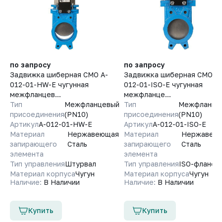
по запросу
по запросу
Задвижка шиберная СМО A-
Задвижка шиберная СМО A-
012-01-HW-E чугунная
012-01-ISO-E чугунная
межфланцев...
межфланце...
Тип
Межфланцевый
Тип
Межфланце
присоединения
(PN10)
присоединения
(PN10)
Артикул
A-012-01-HW-E
Артикул
A-012-01-ISO-E
Материал
Нержавеющая
Материал
Нержавею
запирающего
Сталь
запирающего
Сталь
элемента
элемента
Тип управления
Штурвал
Тип управления
ISO-фланец
Материал корпуса
Чугун
Материал корпуса
Чугун
Наличие:
В Наличии
Наличие:
В Наличии
Купить
Купить