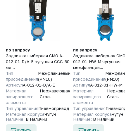
по запросу
по запросу
Задвижка шиберная СМО A-
Задвижка шиберная СМО A-
012-01-D/A-E чугунная GGG-50
012-01-HW-M чугунная
ме...
межфланцев...
Тип
Межфланцевый
Тип
Межфланце
присоединения
(PN10)
присоединения
(PN10)
Артикул
A-012-01-D/A-E
Артикул
A-012-01-HW-M
Материал
Нержавеющая
Материал
Нержавею
запирающего
Сталь
запирающего
Сталь
элемента
элемента
Тип управления
Пневмопривод
Тип управления
Пневмопри
Материал корпуса
Чугун
Материал корпуса
Чугун
Наличие:
В Наличии
Наличие:
В Наличии
Купить
Купить