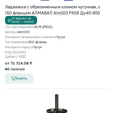
Задвижка с обрезиненным клином чугунная, с
ISO фланцем АЛМАВАЛ Alm103 PN16 Ду40-600
15 вариантов
DN40 — DN600
Тип присоединения
Ф/Ф (PN16)
Артикул
Alm103
Материал запирающего элемента
Чугун
Тип управления
ISO-фланец
Материал корпуса
Чугун
Код: 3216444
Цена с НДС
от 71 714.08 ₸
В наличии
Купить