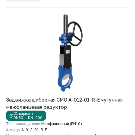
Задвижка шиберная СМО A-012-01-R-E чугунная
межфланцевая редуктор
21 вариант
DN50 — DN1200
Тип присоединения
Межфланцевый (PN10)
Артикул
A-012-01-R-E