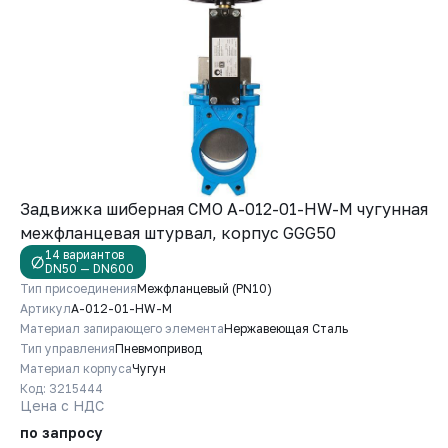
Задвижка шиберная СМО A-012-01-HW-M чугунная
межфланцевая штурвал, корпус GGG50
14 вариантов
DN50 — DN600
Тип присоединения
Межфланцевый (PN10)
Артикул
A-012-01-HW-M
Материал запирающего элемента
Нержавеющая Сталь
Тип управления
Пневмопривод
Материал корпуса
Чугун
Код: 3215444
Цена с НДС
по запросу