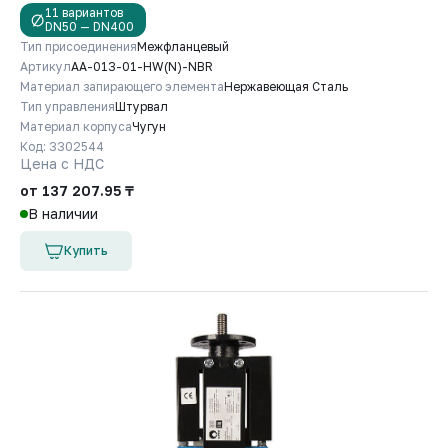
11 вариантов
DN50 — DN400
Тип присоединения
Межфланцевый
Артикул
AA-013-01-HW(N)-NBR
Материал запирающего элемента
Нержавеющая Сталь
Тип управления
Штурвал
Материал корпуса
Чугун
Код: 3302544
Цена с НДС
от 137 207.95 ₸
В наличии
Купить