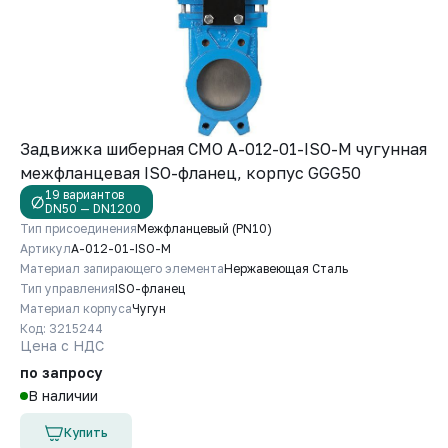
Задвижка шиберная СМО A-012-01-ISO-М чугунная
межфланцевая ISO-фланец, корпус GGG50
19 вариантов
DN50 — DN1200
Тип присоединения
Межфланцевый (PN10)
Артикул
A-012-01-ISO-М
Материал запирающего элемента
Нержавеющая Сталь
Тип управления
ISO-фланец
Материал корпуса
Чугун
Код: 3215244
Цена с НДС
по запросу
В наличии
Купить