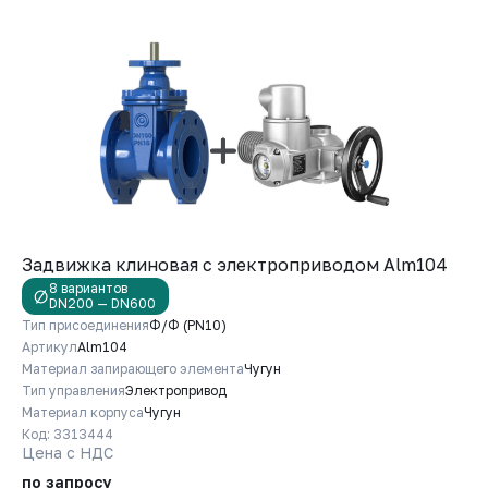
Задвижка клиновая с электроприводом Alm104
8 вариантов
DN200 — DN600
Тип присоединения
Ф/Ф (PN10)
Артикул
Alm104
Материал запирающего элемента
Чугун
Тип управления
Электропривод
Материал корпуса
Чугун
Код: 3313444
Цена с НДС
по запросу