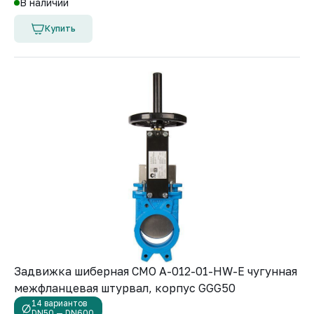
В наличии
Купить
Задвижка шиберная СМО A-012-01-HW-E чугунная
межфланцевая штурвал, корпус GGG50
14 вариантов
DN50 — DN600