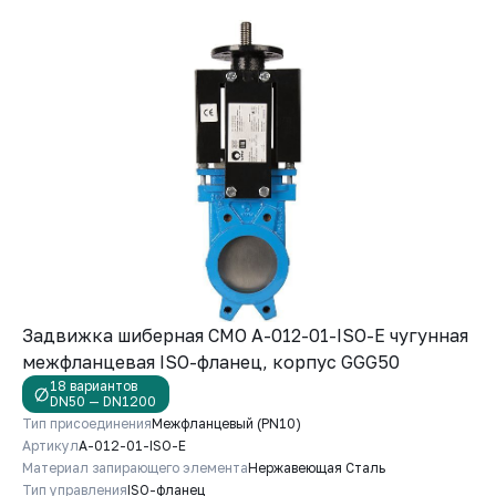
Задвижка шиберная СМО A-012-01-ISO-E чугунная
межфланцевая ISO-фланец, корпус GGG50
18 вариантов
DN50 — DN1200
Тип присоединения
Межфланцевый (PN10)
Артикул
A-012-01-ISO-E
Материал запирающего элемента
Нержавеющая Сталь
Тип управления
ISO-фланец