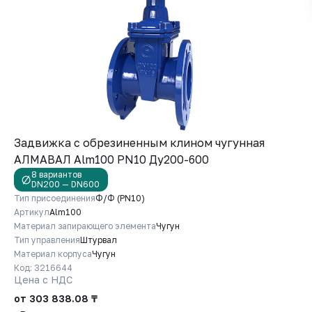
Задвижка с обрезиненным клином чугунная
АЛМАВАЛ Alm100 PN10 Ду200-600
8 вариантов
DN200 — DN600
Тип присоединения
Ф/Ф (PN10)
Артикул
Alm100
Материал запирающего элемента
Чугун
Тип управления
Штурвал
Материал корпуса
Чугун
Код: 3216644
Цена с НДС
от 303 838.08 ₸