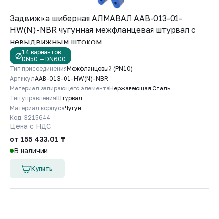
Задвижка шиберная АЛМАВАЛ AAВ-013-01-
HW(N)-NBR чугунная межфланцевая штурвал с
невыдвижным штоком
14 вариантов
DN50 — DN600
Тип присоединения
Межфланцевый (PN10)
Артикул
AAВ-013-01-HW(N)-NBR
Материал запирающего элемента
Нержавеющая Сталь
Тип управления
Штурвал
Материал корпуса
Чугун
Код: 3215644
Цена с НДС
от 155 433.01 ₸
В наличии
Купить