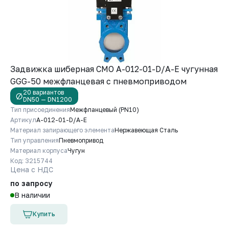
Задвижка шиберная СМО A-012-01-D/A-E чугунная
GGG-50 межфланцевая с пневмоприводом
20 вариантов
DN50 — DN1200
Тип присоединения
Межфланцевый (PN10)
Артикул
A-012-01-D/A-E
Материал запирающего элемента
Нержавеющая Сталь
Тип управления
Пневмопривод
Материал корпуса
Чугун
Код: 3215744
Цена с НДС
по запросу
В наличии
Купить