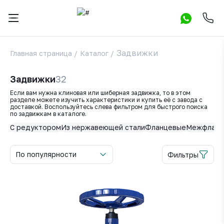
Задвижки
Главная страница
/
Каталог
/
Задвижки
32
Если вам нужна клиновая или шиберная задвижка, то в этом
разделе можете изучить характеристики и купить её с завода с
Категории
доставкой. Воспользуйтесь слева фильтром для быстрого поиска
по задвижкам в каталоге.
Клиновые
С редуктором
Из нержавеющей стали
Фланцевые
Межфланц
6
задвижки
Шиберные
26
По популярности
Фильтры
задвижки