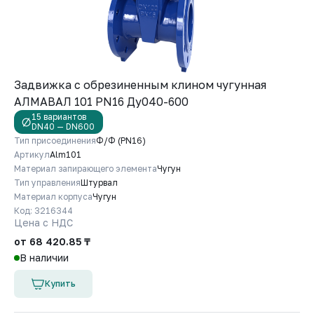
Задвижка с обрезиненным клином чугунная
АЛМАВАЛ 101 PN16 Ду040-600
15 вариантов
DN40 — DN600
Тип присоединения
Ф/Ф (PN16)
Артикул
Alm101
Материал запирающего элемента
Чугун
Тип управления
Штурвал
Материал корпуса
Чугун
Код: 3216344
Цена с НДС
от 68 420.85 ₸
В наличии
Купить