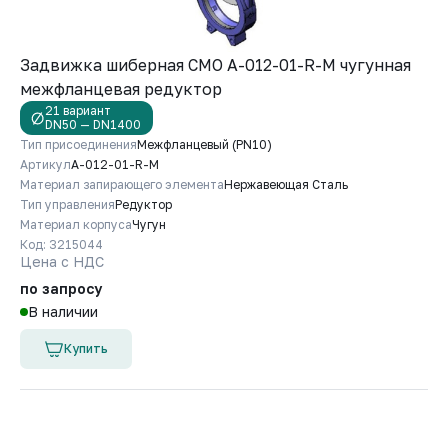
Задвижка шиберная СМО A-012-01-R-М чугунная
межфланцевая редуктор
21 вариант
DN50 — DN1400
Тип присоединения
Межфланцевый (PN10)
Артикул
A-012-01-R-М
Материал запирающего элемента
Нержавеющая Сталь
Тип управления
Редуктор
Материал корпуса
Чугун
Код: 3215044
Цена с НДС
по запросу
В наличии
Купить