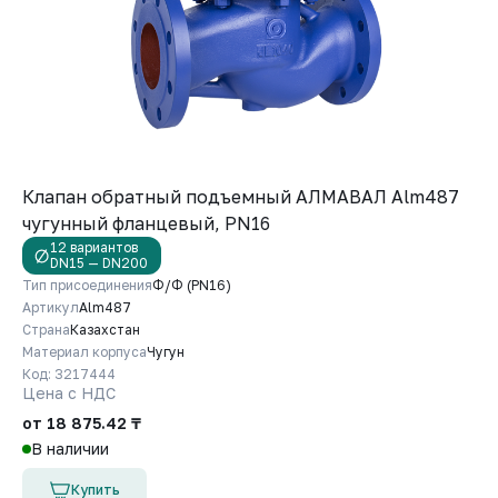
Клапан обратный подъемный АЛМАВАЛ Alm487
чугунный фланцевый, PN16
12 вариантов
DN15 — DN200
Тип присоединения
Ф/Ф (PN16)
Артикул
Alm487
Страна
Казахстан
Материал корпуса
Чугун
Код: 3217444
Цена с НДС
от 18 875.42 ₸
В наличии
Купить