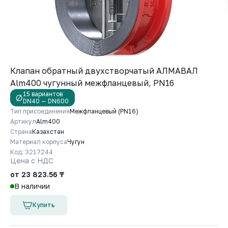
Клапан обратный двухстворчатый АЛМАВАЛ
Alm400 чугунный межфланцевый, PN16
15 вариантов
DN40 — DN600
Тип присоединения
Межфланцевый (PN16)
Артикул
Alm400
Страна
Казахстан
Материал корпуса
Чугун
Код: 3217244
Цена с НДС
от 23 823.56 ₸
В наличии
Купить