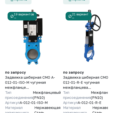
19 вариантов
21 вариант
—
—
по запросу
по запросу
Задвижка шиберная СМО A-
Задвижка шиберная СМО A-
012-01-ISO-М чугунная
012-01-R-E чугунная
межфланце...
межфланцева...
Тип
Межфланцевый
Тип
Межфланце
присоединения
(PN10)
присоединения
(PN10)
Артикул
A-012-01-ISO-М
Артикул
A-012-01-R-E
Материал
Нержавеющая
Материал
Нержавею
запирающего
Сталь
запирающего
Сталь