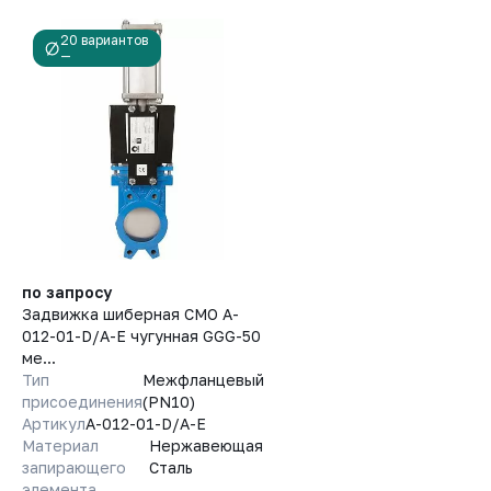
20 вариантов
—
по запросу
Задвижка шиберная СМО A-
012-01-D/A-E чугунная GGG-50
ме...
Тип
Межфланцевый
присоединения
(PN10)
Артикул
A-012-01-D/A-E
Материал
Нержавеющая
запирающего
Сталь
элемента