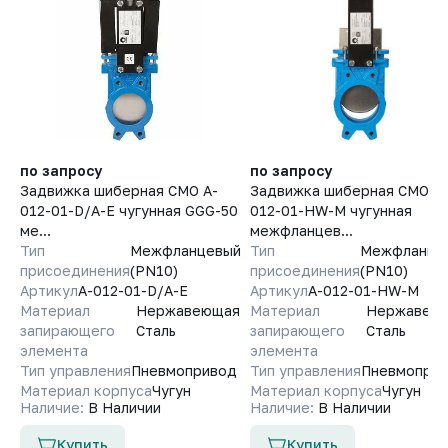
по запросу
по запросу
Задвижка шиберная СМО A-
Задвижка шиберная СМО A-
012-01-D/A-E чугунная GGG-50
012-01-HW-M чугунная
ме...
межфланцев...
Тип
Межфланцевый
Тип
Межфланце
присоединения
(PN10)
присоединения
(PN10)
Артикул
A-012-01-D/A-E
Артикул
A-012-01-HW-M
Материал
Нержавеющая
Материал
Нержавею
запирающего
Сталь
запирающего
Сталь
элемента
элемента
Тип управления
Пневмопривод
Тип управления
Пневмопри
Материал корпуса
Чугун
Материал корпуса
Чугун
Наличие:
В Наличии
Наличие:
В Наличии
Купить
Купить