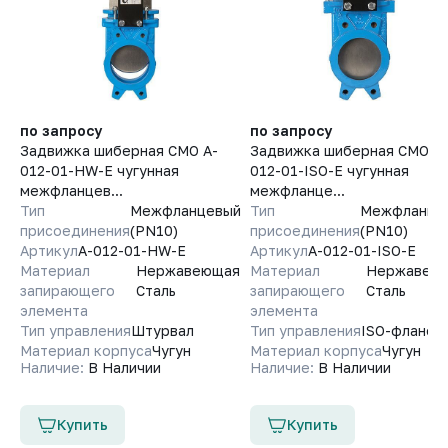
по запросу
по запросу
Задвижка шиберная СМО A-
Задвижка шиберная СМО A-
012-01-HW-E чугунная
012-01-ISO-E чугунная
межфланцев...
межфланце...
Тип
Межфланцевый
Тип
Межфланце
присоединения
(PN10)
присоединения
(PN10)
Артикул
A-012-01-HW-E
Артикул
A-012-01-ISO-E
Материал
Нержавеющая
Материал
Нержавею
запирающего
Сталь
запирающего
Сталь
элемента
элемента
Тип управления
Штурвал
Тип управления
ISO-фланец
Материал корпуса
Чугун
Материал корпуса
Чугун
Наличие:
В Наличии
Наличие:
В Наличии
Купить
Купить