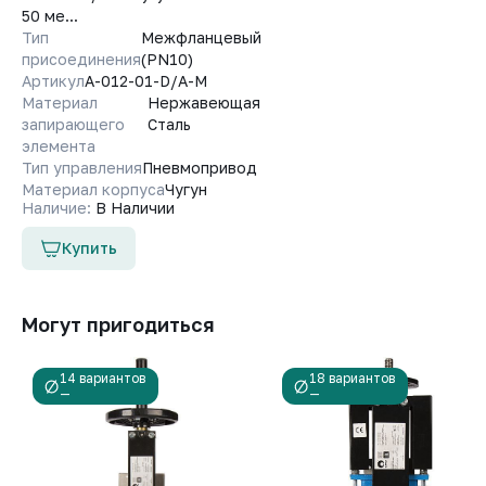
50 ме...
Тип
Межфланцевый
присоединения
(PN10)
Артикул
A-012-01-D/A-M
Материал
Нержавеющая
запирающего
Сталь
элемента
Тип управления
Пневмопривод
Материал корпуса
Чугун
Наличие:
В Наличии
Купить
Могут пригодиться
14 вариантов
18 вариантов
—
—