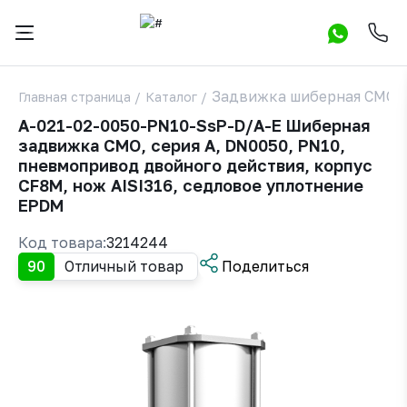
Задвижка шиберная СМО A
Главная страница
/
Каталог
/
A-021-02-0050-PN10-SsP-D/A-E Шиберная
задвижка СМО, серия А, DN0050, РN10,
пневмопривод двойного действия, корпус
CF8M, нож AISI316, седловое уплотнение
EPDM
Код товара:
3214244
90
Отличный товар
Поделиться