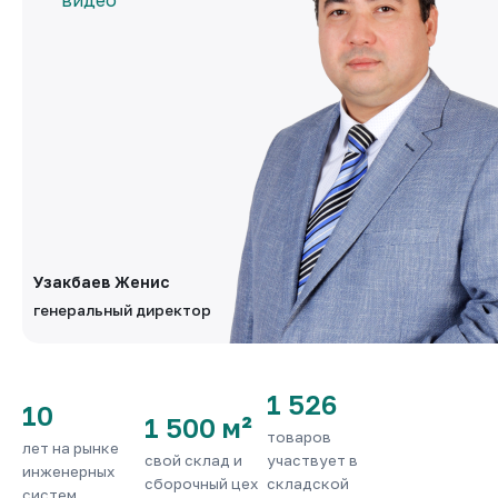
Узакбаев Женис
генеральный директор
1 526
10
1 500 м²
товаров
лет на рынке
свой склад и
участвует в
инженерных
сборочный цех
складской
систем