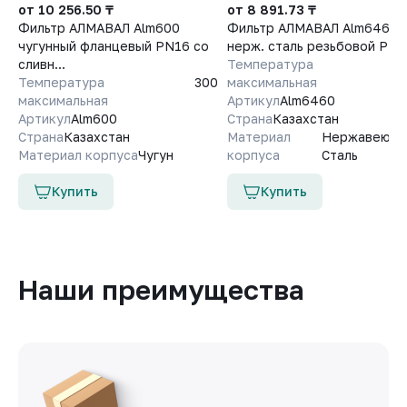
от 10 256.50 ₸
от 8 891.73 ₸
Фильтр АЛМАВАЛ Alm600
Фильтр АЛМАВАЛ Alm6460
чугунный фланцевый PN16 со
нерж. сталь резьбовой PN
сливн...
Температура
Температура
300
максимальная
максимальная
Артикул
Alm6460
Артикул
Alm600
Страна
Казахстан
Страна
Казахстан
Материал
Нержавеющ
Материал корпуса
Чугун
корпуса
Сталь
Купить
Купить
Наши преимущества