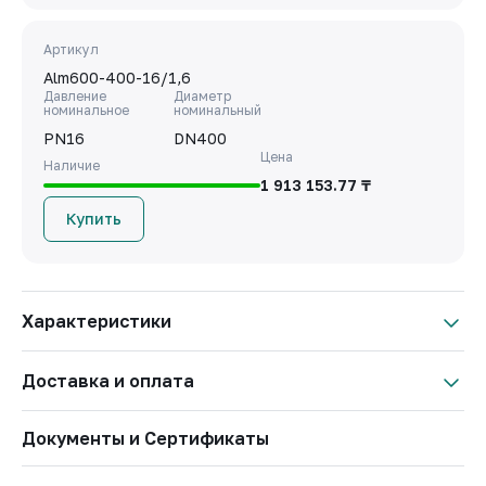
Артикул
Alm600-400-16/1,6
Давление
Диаметр
номинальное
номинальный
PN16
DN400
Цена
Наличие
1 913 153.77 ₸
Купить
Характеристики
Давление
PN16
Доставка и оплата
номинальное
Артикул
Alm600-200-16/1,6
Условия оплаты
Документы и Сертификаты
Материал корпуса
Чугун
Важно: Отгрузка товара производится после 100% оплаты
и зачисления средств на расчетный счет ТОО «West Invest
Бренд
АЛМАВАЛ