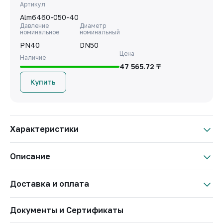
Артикул
Alm6460-050-40
Давление
Диаметр
номинальное
номинальный
PN40
DN50
Цена
Наличие
47 565.72 ₸
Купить
Характеристики
Материал корпуса
Нержавеющая Сталь
Описание
Бренд
АЛМАВАЛ
Страна
Казахстан
Доставка и оплата
Артикул
Alm6460
Условия оплаты
Давление
Документы и Сертификаты
PN10
Важно: Отгрузка товара производится после 100% оплаты
номинальное