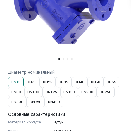
Диаметр номинальный
DN15
DN20
DN25
DN32
DN40
DN50
DN65
DN80
DN100
DN125
DN150
DN200
DN250
DN300
DN350
DN400
Основные характеристики
Материал корпуса
Чугун
Бренд
АЛМАВАЛ