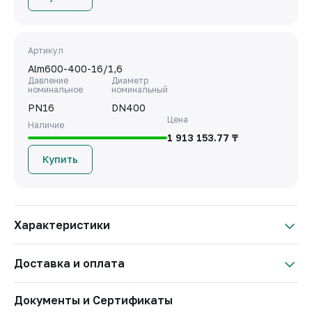
Артикул
Alm600-400-16/1,6
Давление
Диаметр
номинальное
номинальный
PN16
DN400
Цена
Наличие
1 913 153.77 ₸
Купить
Характеристики
Материал корпуса
Чугун
Доставка и оплата
Бренд
АЛМАВАЛ
Страна
Казахстан
Условия оплаты
Документы и Сертификаты
Важно: Отгрузка товара производится после 100% оплаты