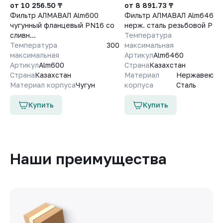
от 10 256.50 ₸
от 8 891.73 ₸
Фильтр АЛМАВАЛ Alm600
Фильтр АЛМАВАЛ Alm6460
чугунный фланцевый PN16 со
нерж. сталь резьбовой PN
сливн...
Температура
Температура
300
максимальная
максимальная
Артикул
Alm6460
Артикул
Alm600
Страна
Казахстан
Страна
Казахстан
Материал
Нержавеющ
Материал корпуса
Чугун
корпуса
Сталь
Купить
Купить
Наши преимущества