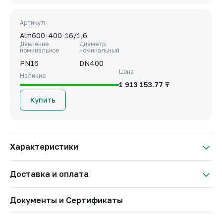
Артикул
Alm600-400-16/1,6
Давление
Диаметр
номинальное
номинальный
PN16
DN400
Цена
Наличие
1 913 153.77 ₸
Купить
Характеристики
Давление
PN16
Доставка и оплата
номинальное
Артикул
Alm600-065-16/1,2
Условия оплаты
Документы и Сертификаты
Материал корпуса
Чугун
Важно: Отгрузка товара производится после 100% оплаты
и зачисления средств на расчетный счет ТОО «West Invest
Бренд
АЛМАВАЛ