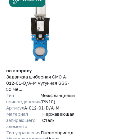
—
по запросу
Задвижка шиберная СМО A-
012-01-D/A-M чугунная GGG-
50 ме...
Тип
Межфланцевый
присоединения
(PN10)
Артикул
A-012-01-D/A-M
Материал
Нержавеющая
запирающего
Сталь
элемента
Тип управления
Пневмопривод
Материал корпуса
Чугун