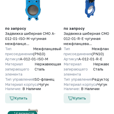
по запросу
по запросу
Задвижка шиберная СМО A-
Задвижка шиберная СМО A-
012-01-ISO-М чугунная
012-01-R-E чугунная
межфланце...
межфланцева...
Тип
Межфланцевый
Тип
Межфланце
присоединения
(PN10)
присоединения
(PN10)
Артикул
A-012-01-ISO-М
Артикул
A-012-01-R-E
Материал
Нержавеющая
Материал
Нержавею
запирающего
Сталь
запирающего
Сталь
элемента
элемента
Тип управления
ISO-фланец
Тип управления
Редуктор
Материал корпуса
Чугун
Материал корпуса
Чугун
Наличие:
В Наличии
Наличие:
В Наличии
Купить
Купить
14 вариантов