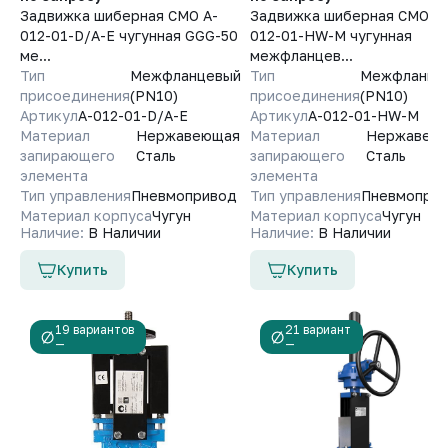
Задвижка шиберная СМО A-
Задвижка шиберная СМО A-
012-01-D/A-E чугунная GGG-50
012-01-HW-M чугунная
ме...
межфланцев...
Тип
Межфланцевый
Тип
Межфланце
присоединения
(PN10)
присоединения
(PN10)
Артикул
A-012-01-D/A-E
Артикул
A-012-01-HW-M
Материал
Нержавеющая
Материал
Нержавею
запирающего
Сталь
запирающего
Сталь
элемента
элемента
Тип управления
Пневмопривод
Тип управления
Пневмопри
Материал корпуса
Чугун
Материал корпуса
Чугун
Наличие:
В Наличии
Наличие:
В Наличии
Купить
Купить
19 вариантов
21 вариант
—
—