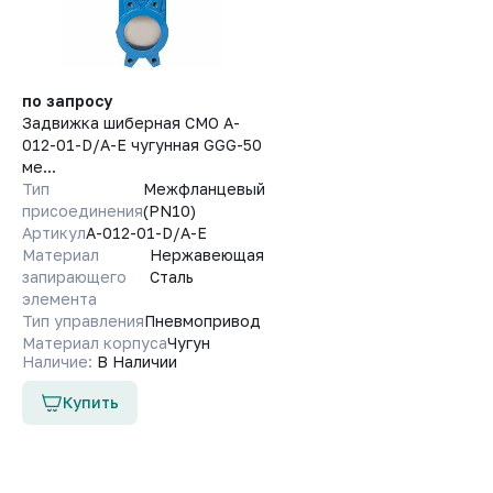
по запросу
Задвижка шиберная СМО A-
012-01-D/A-E чугунная GGG-50
ме...
Тип
Межфланцевый
присоединения
(PN10)
Артикул
A-012-01-D/A-E
Материал
Нержавеющая
запирающего
Сталь
элемента
Тип управления
Пневмопривод
Материал корпуса
Чугун
Наличие:
В Наличии
Купить