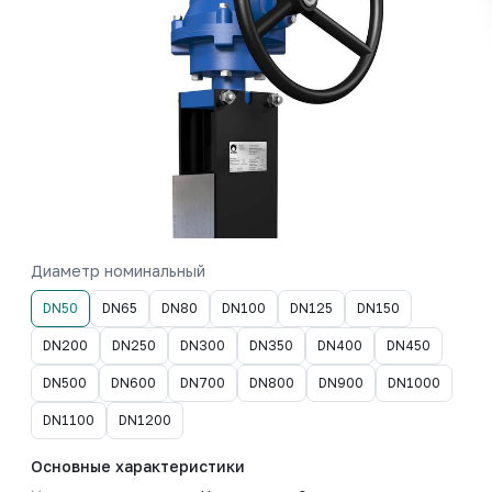
Диаметр номинальный
DN50
DN65
DN80
DN100
DN125
DN150
DN200
DN250
DN300
DN350
DN400
DN450
DN500
DN600
DN700
DN800
DN900
DN1000
DN1100
DN1200
Основные характеристики