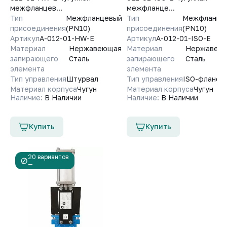
межфланцев...
межфланце...
Тип
Межфланцевый
Тип
Межфланце
присоединения
(PN10)
присоединения
(PN10)
Артикул
A-012-01-HW-E
Артикул
A-012-01-ISO-E
Материал
Нержавеющая
Материал
Нержавею
запирающего
Сталь
запирающего
Сталь
элемента
элемента
Тип управления
Штурвал
Тип управления
ISO-фланец
Материал корпуса
Чугун
Материал корпуса
Чугун
Наличие:
В Наличии
Наличие:
В Наличии
Купить
Купить
20 вариантов
—