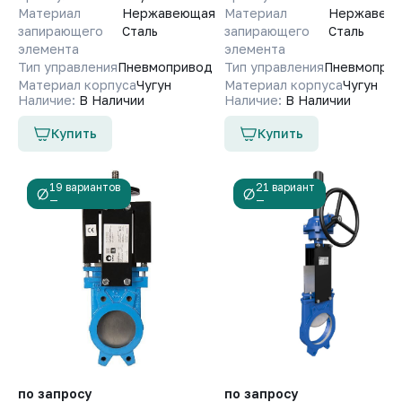
Материал
Нержавеющая
Материал
Нержавею
запирающего
Сталь
запирающего
Сталь
элемента
элемента
Тип управления
Пневмопривод
Тип управления
Пневмопри
Материал корпуса
Чугун
Материал корпуса
Чугун
Наличие:
В Наличии
Наличие:
В Наличии
Купить
Купить
19 вариантов
21 вариант
—
—
по запросу
по запросу