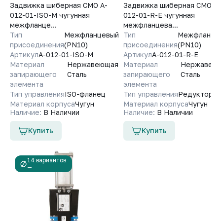
Задвижка шиберная СМО A-
Задвижка шиберная СМО A-
012-01-ISO-М чугунная
012-01-R-E чугунная
межфланце...
межфланцева...
Тип
Межфланцевый
Тип
Межфланце
присоединения
(PN10)
присоединения
(PN10)
Артикул
A-012-01-ISO-М
Артикул
A-012-01-R-E
Материал
Нержавеющая
Материал
Нержавею
запирающего
Сталь
запирающего
Сталь
элемента
элемента
Тип управления
ISO-фланец
Тип управления
Редуктор
Материал корпуса
Чугун
Материал корпуса
Чугун
Наличие:
В Наличии
Наличие:
В Наличии
Купить
Купить
14 вариантов
—