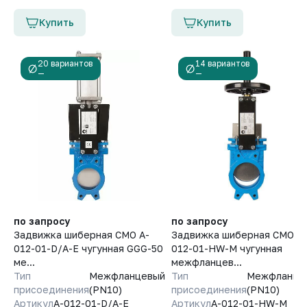
и выполняйте другие банковские операции.
составляет 6 (шесть) месяцев.
Купить
Купить
20 вариантов
14 вариантов
—
—
по запросу
по запросу
Задвижка шиберная СМО A-
Задвижка шиберная СМО A-
012-01-D/A-E чугунная GGG-50
012-01-HW-M чугунная
ме...
межфланцев...
Тип
Межфланцевый
Тип
Межфланце
присоединения
(PN10)
присоединения
(PN10)
Артикул
A-012-01-D/A-E
Артикул
A-012-01-HW-M