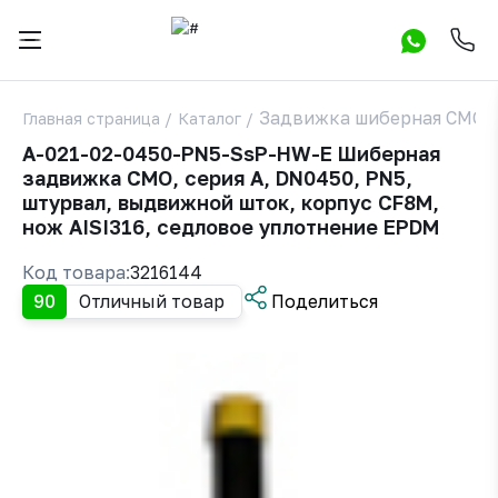
Задвижка шиберная СМО A
Главная страница
/
Каталог
/
A-021-02-0450-PN5-SsP-HW-E Шиберная
задвижка CMO, серия А, DN0450, PN5,
штурвал, выдвижной шток, корпус CF8M,
нож AISI316, седловое уплотнение EPDM
Код товара:
3216144
90
Отличный товар
Поделиться