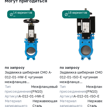
Могут пригодиться
14 вариантов
18 вариантов
—
—
по запросу
по запросу
Задвижка шиберная СМО A-
Задвижка шиберная СМО A-
012-01-HW-E чугунная
012-01-ISO-E чугунная
межфланцев...
межфланце...
Тип
Межфланцевый
Тип
Межфланце
присоединения
(PN10)
присоединения
(PN10)
Артикул
A-012-01-HW-E
Артикул
A-012-01-ISO-E
Материал
Нержавеющая
Материал
Нержавею
запирающего
Сталь
запирающего
Сталь