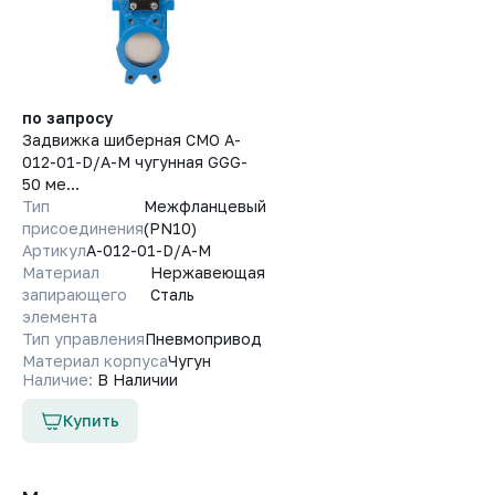
по запросу
Задвижка шиберная СМО A-
012-01-D/A-M чугунная GGG-
50 ме...
Тип
Межфланцевый
присоединения
(PN10)
Артикул
A-012-01-D/A-M
Материал
Нержавеющая
запирающего
Сталь
элемента
Тип управления
Пневмопривод
Материал корпуса
Чугун
Наличие:
В Наличии
Купить