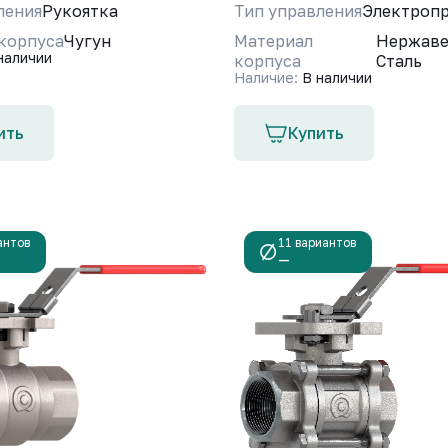
ления
Рукоятка
Тип управления
Электроп
корпуса
Чугун
Материал
Нержав
наличии
корпуса
Сталь
Наличие:
В наличии
ить
Купить
антов
11 вариантов
—