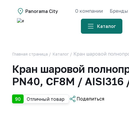
О компании
Бренды
Panorama City
Каталог
Кран шаровой полнопр
Главная страница
/
Каталог
/
Кран шаровой полноп
PN40, CF8M / AISI316 
Поделиться
90
Отличный товар