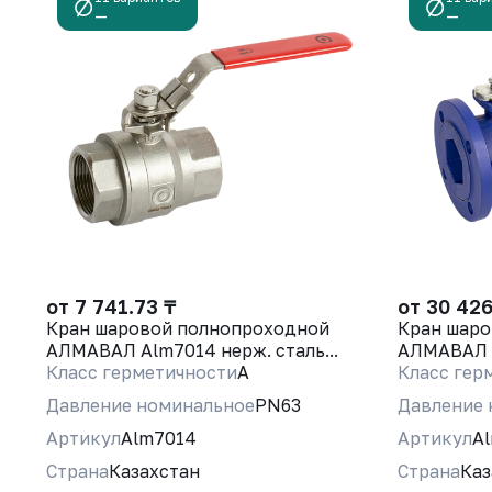
—
—
от 7 741.73 ₸
от 30 426
Кран шаровой полнопроходной
Кран шаро
АЛМАВАЛ Alm7014 нерж. сталь...
АЛМАВАЛ A
Класс герметичности
A
Класс гер
Давление номинальное
PN63
Давление 
Артикул
Alm7014
Артикул
A
Страна
Казахстан
Страна
Каз