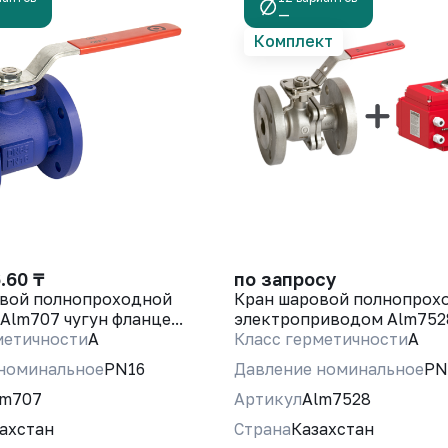
—
Комплект
.60 ₸
по запросу
вой полнопроходной
Кран шаровой полнопрох
lm707 чугун фланце...
электроприводом Alm752
метичности
A
Класс герметичности
A
номинальное
PN16
Давление номинальное
PN
lm707
Артикул
Alm7528
ахстан
Страна
Казахстан