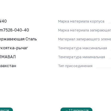
N40
Марка материала корпуса
lm7528-040-40
Марка материала запирающег
ержавеющая Сталь
Материал запирающего элем
укоятка-рычаг
Температура максимальная
ЛМАВАЛ
Температура минимальная
азахстан
Тип присоединения
иантов
12 вариантов