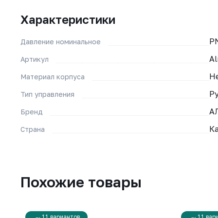
Характеристики
P
Давление номинальное
A
Артикул
Н
Материал корпуса
Р
Тип управления
А
Бренд
К
Страна
Похожие товары
11 вариантов
11 вар