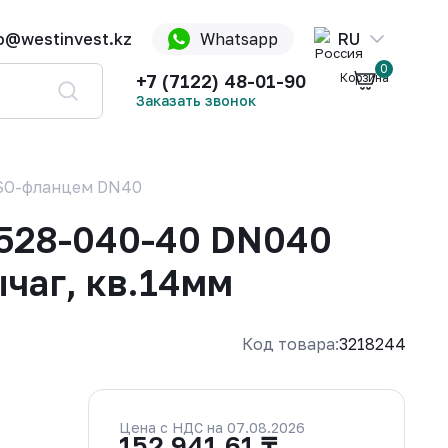
fo@westinvest.kz
Whatsapp
RU
0
+7 (7122) 48-01-90
Корзина
Заказать звонок
ISO-фланцем DN40
528-040-40 DN040
ычаг, кв.14мм
Код товара:
3218244
Цена с НДС на 07.08.2026
152 941.61 ₸