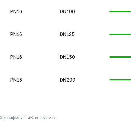
PN16
DN100
PN16
DN125
PN16
DN150
PN16
DN200
Сертификаты
Как купить