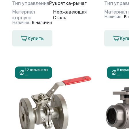
Тип управления
Рукоятка-рычаг
Тип управ
Материал
Нержавеющая
Материал 
Наличие:
В 
корпуса
Сталь
Наличие:
В наличии
Купить
Куп
12 вариантов
8 вари
—
—