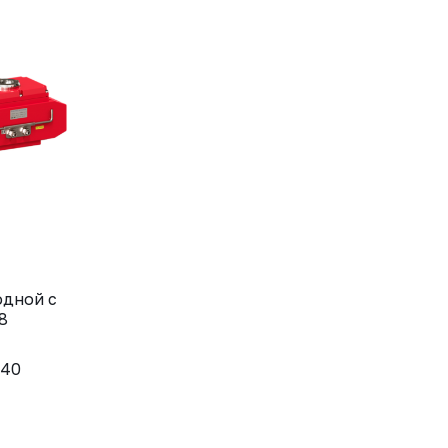
одной с
8
40