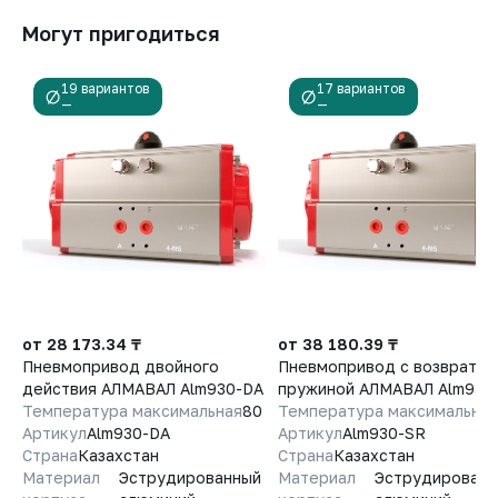
Зарегистрируйтесь в системе и не выходя из дома
паспорте товара на отгружаемое оборудование.
переводите деньги со счета на счет, оплачивайте покупки
Могут пригодиться
Гарантийный срок на запасные части к оборудованию
и выполняйте другие банковские операции.
составляет 6 (шесть) месяцев.
19 вариантов
17 вариантов
—
—
от 28 173.34 ₸
от 38 180.39 ₸
Пневмопривод двойного
Пневмопривод с возвратно
действия АЛМАВАЛ Alm930-DA
пружиной АЛМАВАЛ Alm930
Температура максимальная
80
Температура максимальная
Артикул
Alm930-DA
Артикул
Alm930-SR
Страна
Казахстан
Страна
Казахстан
Материал
Эструдированный
Материал
Эструдирован