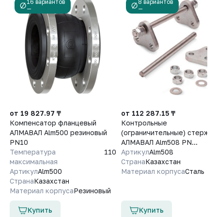
16 вариантов
8 вариантов
—
—
от 19 827.97 ₸
от 112 287.15 ₸
Компенсатор фланцевый
Контрольные
АЛМАВАЛ Alm500 резиновый
(ограничительные) стержни
PN10
АЛМАВАЛ Alm508 PN...
Температура
110
Артикул
Alm508
максимальная
Страна
Казахстан
Артикул
Alm500
Материал корпуса
Сталь
Страна
Казахстан
Материал корпуса
Резиновый
Купить
Купить