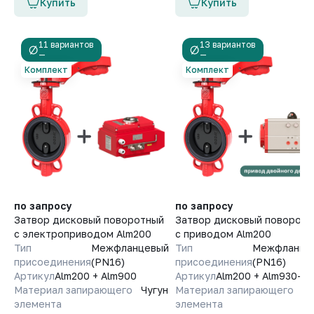
Купить
Купить
11 вариантов
13 вариантов
—
—
Комплект
Комплект
по запросу
по запросу
Затвор дисковый поворотный
Затвор дисковый поворотн
с электроприводом Alm200
с приводом Alm200
Тип
Межфланцевый
Тип
Межфланце
присоединения
(PN16)
присоединения
(PN16)
Артикул
Alm200 + Alm900
Артикул
Alm200 + Alm930-D
Материал запирающего
Чугун
Материал запирающего
Чу
элемента
элемента