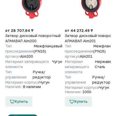
от 28 707.64 ₸
от 44 272.49 ₸
Затвор дисковый поворотный
Затвор дисковый поворотн
АЛМАВАЛ Alm200
АЛМАВАЛ Alm201
Тип
Межфланцевый
Тип
Межфланце
присоединения
(PN16)
присоединения
(PN16)
Артикул
Alm200
Артикул
Alm201
Материал запирающего
Чугун
Материал
Нержавею
элемента
запирающего
Сталь
Тип
Ручка/
элемента
управления
редуктор
Тип
Ручка/
Материал корпуса
Чугун
управления
редуктор
Наличие:
В наличии
Материал корпуса
Чугун
Наличие:
1000
Купить
Купить