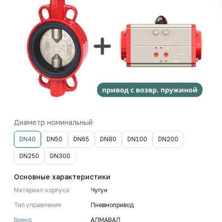
Диаметр номинальный
DN40
DN50
DN65
DN80
DN100
DN200
DN250
DN300
Основные характеристики
Материал корпуса
Чугун
Тип управления
Пневмопривод
Бренд
АЛМАВАЛ