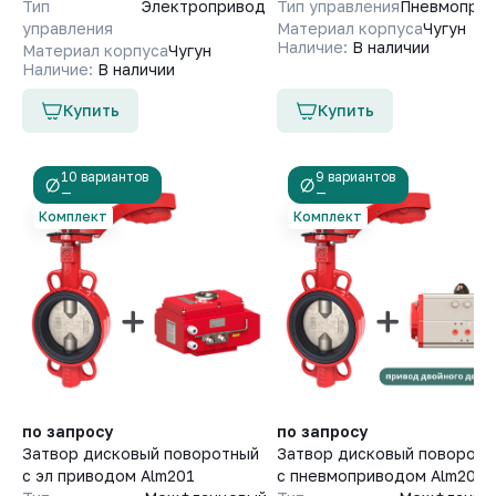
Тип
Электропривод
Тип управления
Пневмопри
управления
Материал корпуса
Чугун
Наличие:
В наличии
Материал корпуса
Чугун
Наличие:
В наличии
Купить
Купить
10 вариантов
9 вариантов
—
—
Комплект
Комплект
по запросу
по запросу
Затвор дисковый поворотный
Затвор дисковый поворотн
с эл приводом Alm201
с пневмоприводом Alm201