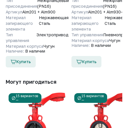
Тип
Межфланцевый
Тип
Межфланце
присоединения
(PN16)
присоединения
(PN16)
Артикул
Alm201 + Alm900
Артикул
Alm201 + Alm930-DA
Материал
Нержавеющая
Материал
Нержавею
запирающего
Сталь
запирающего
Сталь
элемента
элемента
Тип
Электропривод
Тип управления
Пневмопри
управления
Материал корпуса
Чугун
Наличие:
В наличии
Материал корпуса
Чугун
Наличие:
В наличии
Купить
Купить
Могут пригодиться
15 вариантов
15 вариантов
—
—