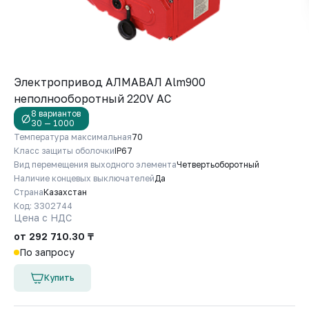
Электропривод АЛМАВАЛ Alm900
неполнооборотный 220V AC
8 вариантов
30 — 1000
Температура максимальная
70
Класс защиты оболочки
IP67
Вид перемещения выходного элемента
Четвертьоборотный
Наличие концевых выключателей
Да
Страна
Казахстан
Код: 3302744
Цена с НДС
от 292 710.30 ₸
По запросу
Купить